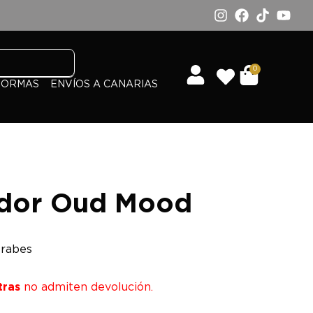
0
FORMAS
ENVÍOS A CANARIAS
dor Oud Mood
rabes
tras
no admiten devolución.