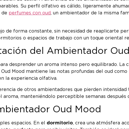
rables. Su perfil olfativo es cálido, ligeramente ahuma
s de
perfumes con oud
, un ambientador de la misma fami
o de forma constante, sin necesidad de reaplicarte pe
rmitorios o espacios de trabajo con un toque oriental re
entación del Ambientador O
ra desprender un aroma intenso pero equilibrado. La co
ra. Oud Mood mantiene las notas profundas del oud com
 la experiencia olfativa.
ferencia de otros ambientadores que pierden intensidad 
el aroma, manteniéndolo perceptible semanas después de 
mbientador Oud Mood
iples espacios. En el
dormitorio
, crea una atmósfera aco