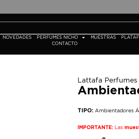
NOVEDADES
PERFUMES NICHO
MUESTRAS
PLATA
CONTACTO
Lattafa Perfumes
Ambienta
TIPO:
Ambientadores Á
IMPORTANTE:
Las
mues