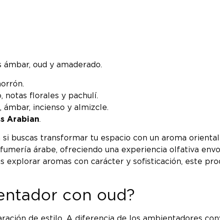
s ámbar, oud y amaderado.
morrón.
notas florales y pachulí.
 ámbar, incienso y almizcle.
s Arabian
.
a si buscas transformar tu espacio con un aroma orienta
rfumería árabe, ofreciendo una experiencia olfativa env
explorar aromas con carácter y sofisticación, este produ
ientador con oud?
ación de estilo. A diferencia de los ambientadores conve