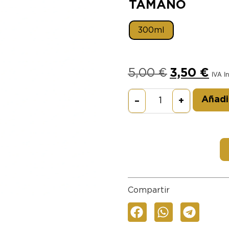
TAMAÑO
300ml
5,00
€
3,50
€
IVA I
Añadir
–
+
Compartir