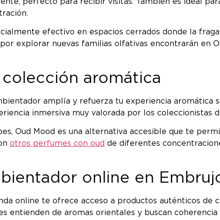
iente, perfecto para recibir visitas. También es ideal pa
ración.
ecialmente efectivo en espacios cerrados donde la fragan
 por explorar nuevas familias olfativas encontrarán en 
colección aromática
bientador amplía y refuerza tu experiencia aromática sin
riencia inmersiva muy valorada por los coleccionistas de
abes, Oud Mood es una alternativa accesible que te permi
con
otros perfumes con oud
de diferentes concentracione
bientador online en Embruj
 online te ofrece acceso a productos auténticos de ca
es entienden de aromas orientales y buscan coherencia e