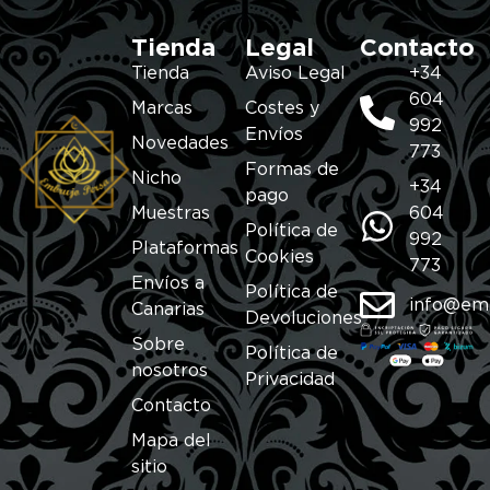
Tienda
Legal
Contacto
Tienda
Aviso Legal
+34
604
Marcas
Costes y
992
Envíos
Novedades
773
Formas de
Nicho
+34
pago
Muestras
604
Política de
992
Plataformas
Cookies
773
Envíos a
Política de
info@em
Canarias
Devoluciones
Sobre
Política de
nosotros
Privacidad
Contacto
Mapa del
sitio