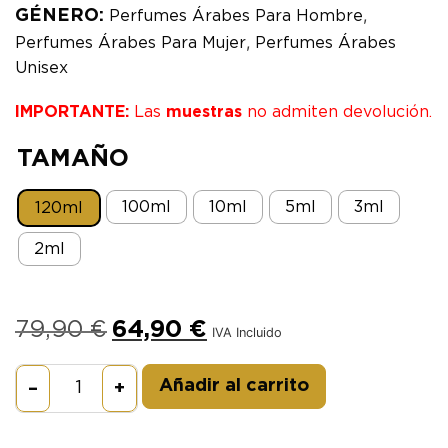
,
GÉNERO:
Perfumes Árabes Para Hombre
,
Perfumes Árabes Para Mujer
Perfumes Árabes
Unisex
IMPORTANTE:
Las
muestras
no admiten devolución.
TAMAÑO
100ml
10ml
5ml
3ml
120ml
2ml
79,90
€
64,90
€
IVA Incluido
Alternative:
Añadir al carrito
–
+