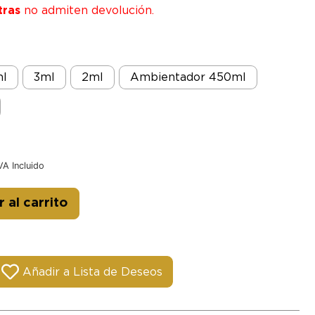
tras
no admiten devolución.
l
3ml
2ml
Ambientador 450ml
VA Incluido
Alternative:
 al carrito
Añadir a Lista de Deseos