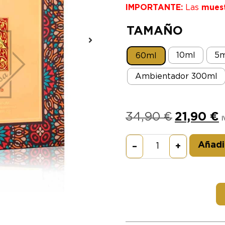
IMPORTANTE:
Las
mues
TAMAÑO
10ml
5m
60ml
Ambientador 300ml
34,90
€
21,90
€
I
Añadir
–
+