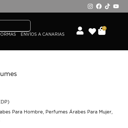
0
FORMAS
ENVÍOS A CANARIAS
rfumes
EDP)
,
,
abes Para Hombre
Perfumes Árabes Para Mujer
x