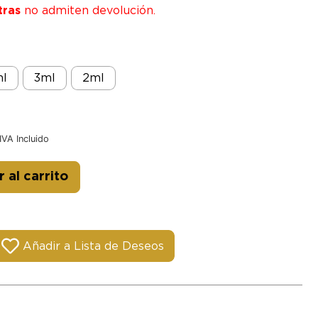
tras
no admiten devolución.
l
3ml
2ml
IVA Incluido
Alternative:
 al carrito
Añadir a Lista de Deseos