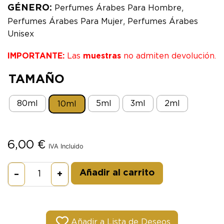
,
GÉNERO:
Perfumes Árabes Para Hombre
,
Perfumes Árabes Para Mujer
Perfumes Árabes
Unisex
IMPORTANTE:
Las
muestras
no admiten devolución.
TAMAÑO
80ml
5ml
3ml
2ml
10ml
6,00
€
IVA Incluido
Alternative:
Añadir al carrito
–
+
Añadir a Lista de Deseos