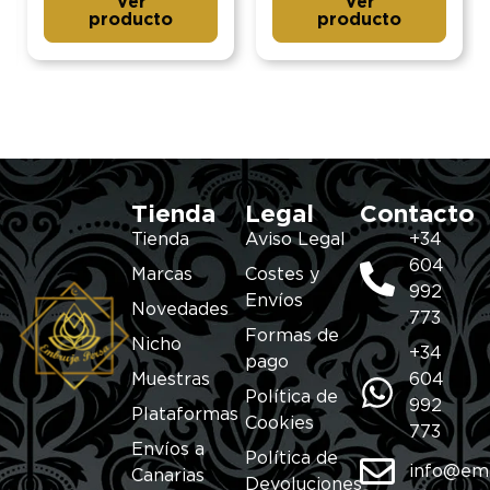
Ver
Ver
producto
producto
Tienda
Legal
Contacto
Tienda
Aviso Legal
+34
604
Marcas
Costes y
992
Envíos
Novedades
773
Formas de
Nicho
+34
pago
Muestras
604
Política de
992
Plataformas
Cookies
773
Envíos a
Política de
info@em
Canarias
Devoluciones