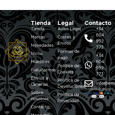
Tienda
Legal
Contacto
Tienda
Aviso Legal
+34
604
Marcas
Costes y
992
Envíos
Novedades
773
Formas de
Nicho
+34
pago
Muestras
604
Política de
992
Plataformas
Cookies
773
Envíos a
Política de
info@em
Canarias
Devoluciones
Sobre
Política de
nosotros
Privacidad
Contacto