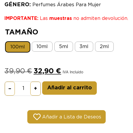
GÉNERO:
Perfumes Árabes Para Mujer
IMPORTANTE:
Las
muestras
no admiten devolución.
TAMAÑO
10ml
5ml
3ml
2ml
100ml
39,90
€
32,90
€
IVA Incluido
Alternative:
Añadir al carrito
–
+
Añadir a Lista de Deseos