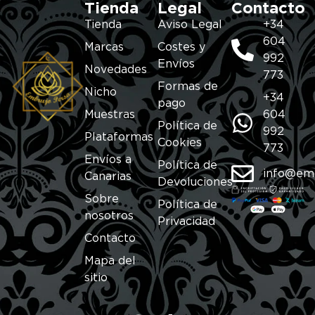
Tienda
Legal
Contacto
Tienda
Aviso Legal
+34
604
Marcas
Costes y
992
Envíos
Novedades
773
Formas de
Nicho
+34
pago
Muestras
604
Política de
992
Plataformas
Cookies
773
Envíos a
Política de
info@em
Canarias
Devoluciones
Sobre
Política de
nosotros
Privacidad
Contacto
Mapa del
sitio