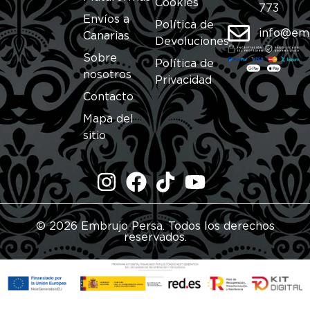
Cookies
773
Envíos a
Política de
info@em
Canarias
Devoluciones
Sobre
Política de
nosotros
Privacidad
Contacto
Mapa del
sitio
© 2026 Embrujo Persa. Todos los derechos
reservados.