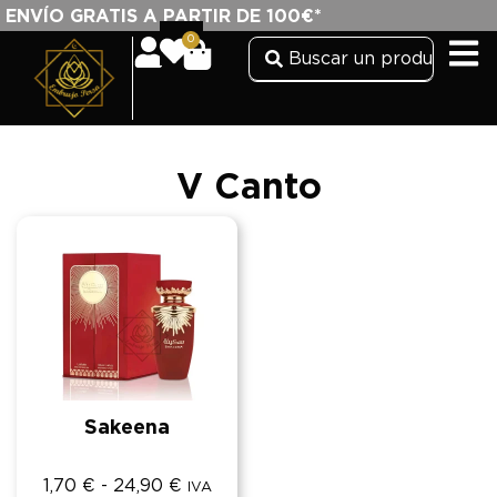
ENVÍO GRATIS A PARTIR DE 100€*
0
V Canto
Sakeena
1,70
€
-
24,90
€
IVA