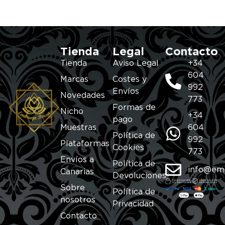
Tienda
Legal
Contacto
Tienda
Aviso Legal
+34
604
Marcas
Costes y
992
Envíos
Novedades
773
Formas de
Nicho
+34
pago
Muestras
604
Política de
992
Plataformas
Cookies
773
Envíos a
Política de
info@em
Canarias
Devoluciones
Sobre
Política de
nosotros
Privacidad
Contacto