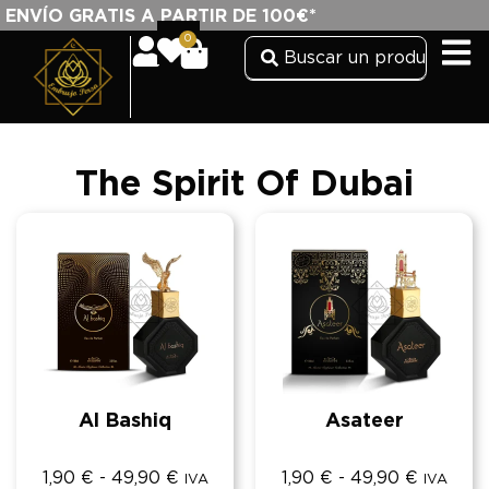
ENVÍO GRATIS A PARTIR DE 100€*
0
The Spirit Of Dubai
Al Bashiq
Asateer
1,90
€
-
49,90
€
1,90
€
-
49,90
€
IVA
IVA