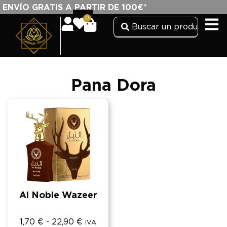
ENVÍO GRATIS A PARTIR DE 100€*
0
Pana Dora
Al Noble Wazeer
1,70
€
-
22,90
€
IVA