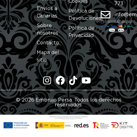
Cookies
773
Envíos a
Política de
info@em
Canarias
Devoluciones
Sobre
Política de
nosotros
Privacidad
Contacto
Mapa del
sitio
© 2026 Embrujo Persa. Todos los derechos
reservados.