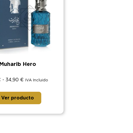
Muharib Hero
€
-
34,90
€
IVA Incluido
Ver producto