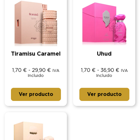
Tiramisu Caramel
Uhud
1,70
€
-
29,90
€
1,70
€
-
36,90
€
IVA
IVA
Incluido
Incluido
Ver producto
Ver producto