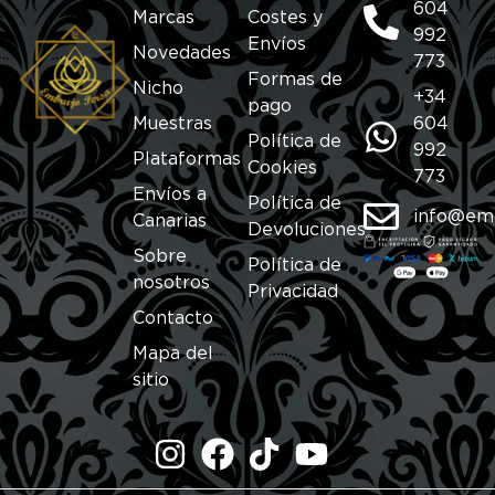
604
Marcas
Costes y
992
Envíos
Novedades
773
Formas de
Nicho
+34
pago
Muestras
604
Política de
992
Plataformas
Cookies
773
Envíos a
Política de
info@em
Canarias
Devoluciones
Sobre
Política de
nosotros
Privacidad
Contacto
Mapa del
sitio