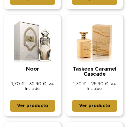
Noor
Taskeen Caramel
Cascade
1,70
€
-
32,90
€
1,70
€
-
26,90
€
IVA
IVA
Incluido
Incluido
Ver producto
Ver producto