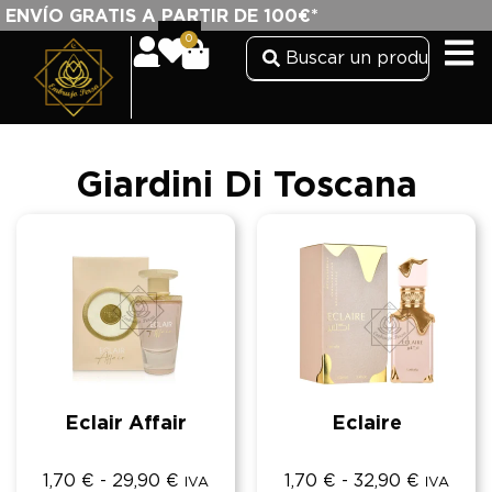
ENVÍO GRATIS A PARTIR DE 100€*
0
Giardini Di Toscana
Eclair Affair
Eclaire
1,70
€
-
29,90
€
1,70
€
-
32,90
€
IVA
IVA