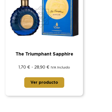
The Triumphant Sapphire
1,70
€
-
28,90
€
IVA Incluido
Ver producto