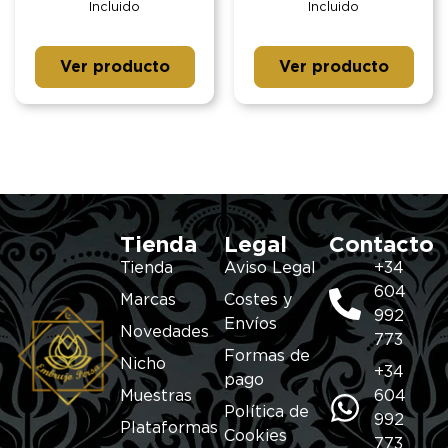
Incluido
Incluido
Ver producto
Ver producto
Tienda
Legal
Contacto
Tienda
Aviso Legal
+34
604
Marcas
Costes y
992
Envíos
Novedades
773
Formas de
Nicho
+34
pago
Muestras
604
Política de
992
Plataformas
Cookies
773