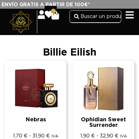
ENVÍO GRATIS A PARTIR DE 100€*
0
Billie Eilish
Nebras
Ophidian Sweet
Surrender
1,70
€
-
31,90
€
1,90
€
-
32,90
€
IVA
IVA